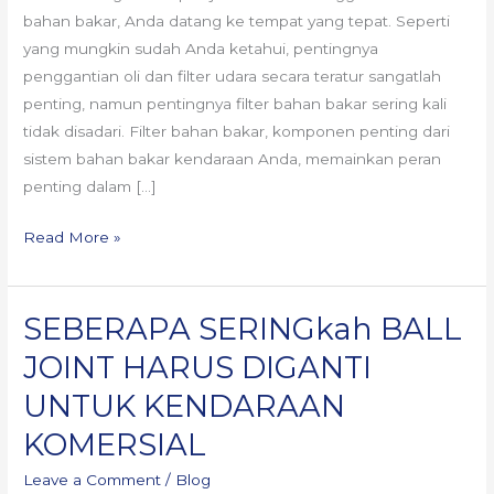
Bakar
bahan bakar, Anda datang ke tempat yang tepat. Seperti
(Fuel
yang mungkin sudah Anda ketahui, pentingnya
Filter)
penggantian oli dan filter udara secara teratur sangatlah
penting, namun pentingnya filter bahan bakar sering kali
tidak disadari. Filter bahan bakar, komponen penting dari
sistem bahan bakar kendaraan Anda, memainkan peran
penting dalam […]
Read More »
SEBERAPA SERINGkah BALL
SEBERAPA
SERINGkah
JOINT HARUS DIGANTI
BALL
UNTUK KENDARAAN
JOINT
HARUS
KOMERSIAL
DIGANTI
Leave a Comment
/
Blog
UNTUK