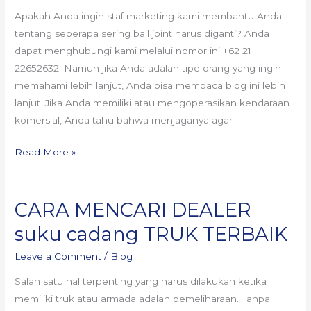
KENDARAAN
Apakah Anda ingin staf marketing kami membantu Anda
KOMERSIAL
tentang seberapa sering ball joint harus diganti? Anda
dapat menghubungi kami melalui nomor ini +62 21
22652632. Namun jika Anda adalah tipe orang yang ingin
memahami lebih lanjut, Anda bisa membaca blog ini lebih
lanjut. Jika Anda memiliki atau mengoperasikan kendaraan
komersial, Anda tahu bahwa menjaganya agar
Read More »
CARA MENCARI DEALER
CARA
MENCARI
suku cadang TRUK TERBAIK
DEALER
Leave a Comment
/
Blog
suku
cadang
Salah satu hal terpenting yang harus dilakukan ketika
TRUK
memiliki truk atau armada adalah pemeliharaan. Tanpa
TERBAIK