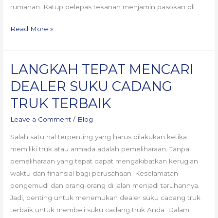
rumahan. Katup pelepas tekanan menjamin pasokan oli
Read More »
LANGKAH TEPAT MENCARI
LANGKAH
TEPAT
DEALER SUKU CADANG
MENCARI
TRUK TERBAIK
DEALER
SUKU
Leave a Comment
/
Blog
CADANG
Salah satu hal terpenting yang harus dilakukan ketika
TRUK
memiliki truk atau armada adalah pemeliharaan. Tanpa
TERBAIK
pemeliharaan yang tepat dapat mengakibatkan kerugian
waktu dan finansial bagi perusahaan. Keselamatan
pengemudi dan orang-orang di jalan menjadi taruhannya.
Jadi, penting untuk menemukan dealer suku cadang truk
terbaik untuk membeli suku cadang truk Anda. Dalam