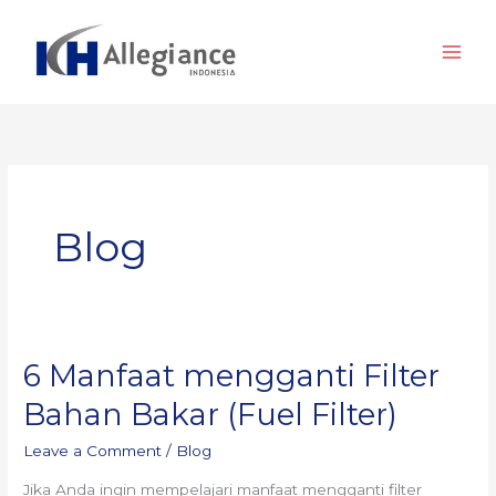
Skip
to
content
Blog
6 Manfaat mengganti Filter
6
Manfaat
Bahan Bakar (Fuel Filter)
mengganti
Leave a Comment
/
Blog
Filter
Bahan
Jika Anda ingin mempelajari manfaat mengganti filter