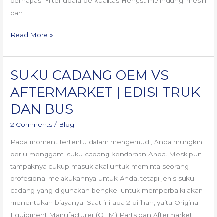
bernapas: Filter udara berkualitas Hengst melindungi mesin
dan
Read More »
SUKU CADANG OEM VS
SUKU
CADANG
AFTERMARKET | EDISI TRUK
OEM
DAN BUS
VS
AFTERMARKET
2 Comments
/
Blog
|
Pada moment tertentu dalam mengemudi, Anda mungkin
EDISI
perlu mengganti suku cadang kendaraan Anda. Meskipun
TRUK
tampaknya cukup masuk akal untuk meminta seorang
DAN
profesional melakukannya untuk Anda, tetapi jenis suku
BUS
cadang yang digunakan bengkel untuk memperbaiki akan
menentukan biayanya. Saat ini ada 2 pilihan, yaitu Original
Equipment Manufacturer (OEM) Parts dan Aftermarket