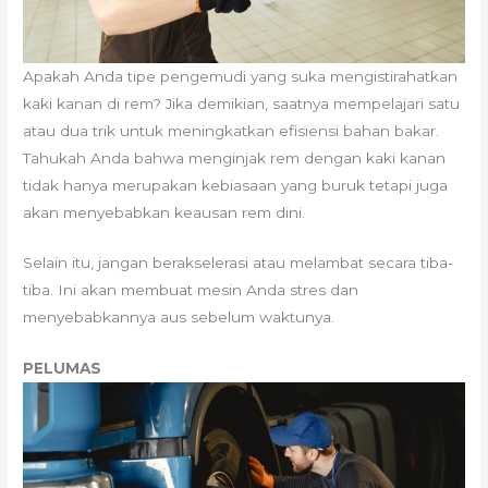
Apakah Anda tipe pengemudi yang suka mengistirahatkan
kaki kanan di rem? Jika demikian, saatnya mempelajari satu
atau dua trik untuk meningkatkan efisiensi bahan bakar.
Tahukah Anda bahwa menginjak rem dengan kaki kanan
tidak hanya merupakan kebiasaan yang buruk tetapi juga
akan menyebabkan keausan rem dini.
Selain itu, jangan berakselerasi atau melambat secara tiba-
tiba. Ini akan membuat mesin Anda stres dan
menyebabkannya aus sebelum waktunya.
PELUMAS