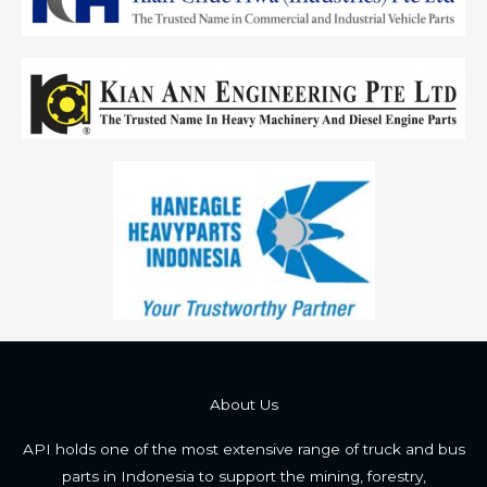
About Us
API holds one of the most extensive range of truck and bus
parts in Indonesia to support the mining, forestry,