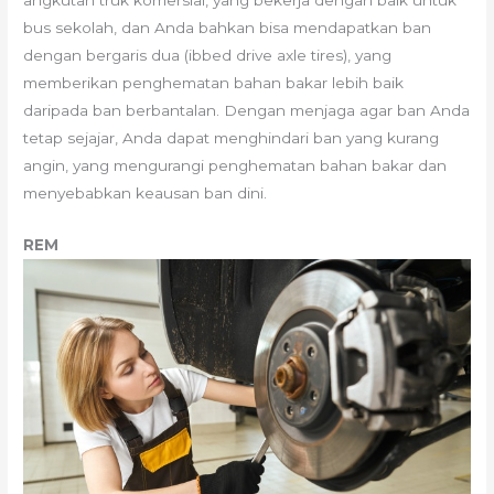
angkutan truk komersial, yang bekerja dengan baik untuk
bus sekolah, dan Anda bahkan bisa mendapatkan ban
dengan bergaris dua (ibbed drive axle tires), yang
memberikan penghematan bahan bakar lebih baik
daripada ban berbantalan. Dengan menjaga agar ban Anda
tetap sejajar, Anda dapat menghindari ban yang kurang
angin, yang mengurangi penghematan bahan bakar dan
menyebabkan keausan ban dini.
REM