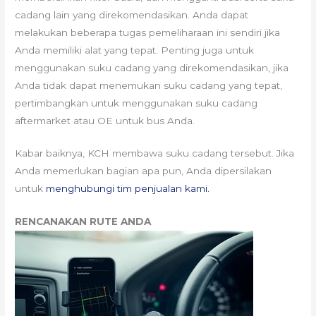
cadang lain yang direkomendasikan. Anda dapat
melakukan beberapa tugas pemeliharaan ini sendiri jika
Anda memiliki alat yang tepat. Penting juga untuk
menggunakan suku cadang yang direkomendasikan, jika
Anda tidak dapat menemukan suku cadang yang tepat,
pertimbangkan untuk menggunakan suku cadang
aftermarket atau OE untuk bus Anda.
Kabar baiknya, KCH membawa suku cadang tersebut. Jika
Anda memerlukan bagian apa pun, Anda dipersilakan
untuk
menghubungi tim penjualan kami.
RENCANAKAN RUTE ANDA