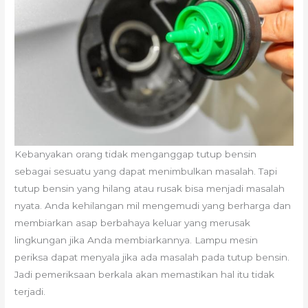
Kebanyakan orang tidak menganggap tutup bensin
sebagai sesuatu yang dapat menimbulkan masalah. Tapi
tutup bensin yang hilang atau rusak bisa menjadi masalah
nyata. Anda kehilangan mil mengemudi yang berharga dan
membiarkan asap berbahaya keluar yang merusak
lingkungan jika Anda membiarkannya. Lampu mesin
periksa dapat menyala jika ada masalah pada tutup bensin.
Jadi pemeriksaan berkala akan memastikan hal itu tidak
terjadi.