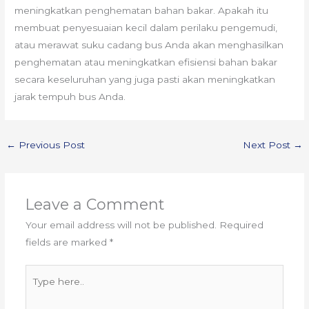
meningkatkan penghematan bahan bakar. Apakah itu
membuat penyesuaian kecil dalam perilaku pengemudi,
atau merawat suku cadang bus Anda akan menghasilkan
penghematan atau meningkatkan efisiensi bahan bakar
secara keseluruhan yang juga pasti akan meningkatkan
jarak tempuh bus Anda.
←
Previous Post
Next Post
→
Leave a Comment
Your email address will not be published.
Required
fields are marked
*
Type
here..