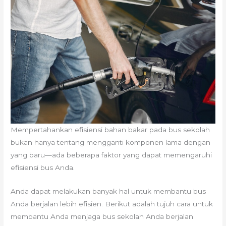
Mempertahankan efisiensi bahan bakar pada bus sekolah
bukan hanya tentang mengganti komponen lama dengan
yang baru—ada beberapa faktor yang dapat memengaruhi
efisiensi bus Anda.
Anda dapat melakukan banyak hal untuk membantu bus
Anda berjalan lebih efisien. Berikut adalah tujuh cara untuk
membantu Anda menjaga bus sekolah Anda berjalan